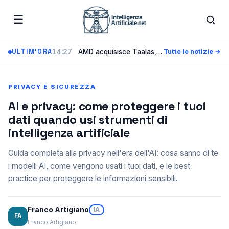
☰
14:27
AMD acquisisce Taalas, la startup che incide i modelli AI direttamente nel silicio
ULTIM'ORA
Tutte le notizie →
PRIVACY E SICUREZZA
AI e privacy: come proteggere i tuoi
dati quando usi strumenti di
intelligenza artificiale
Guida completa alla privacy nell'era dell'AI: cosa sanno di te
i modelli AI, come vengono usati i tuoi dati, e le best
practice per proteggere le informazioni sensibili.
Franco Artigiano
IA
FA
Franco Artigiano