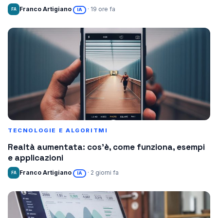
Franco Artigiano
· 19 ore fa
FA
IA
TECNOLOGIE E ALGORITMI
Realtà aumentata: cos’è, come funziona, esempi
e applicazioni
Franco Artigiano
· 2 giorni fa
FA
IA