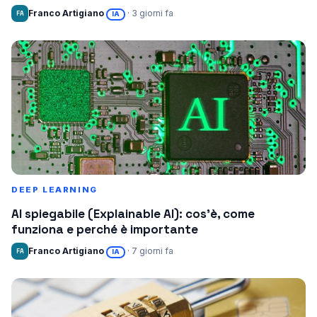
Franco Artigiano
· 3 giorni fa
FA
IA
DEEP LEARNING
AI spiegabile (Explainable AI): cos’è, come
funziona e perché è importante
Franco Artigiano
· 7 giorni fa
FA
IA