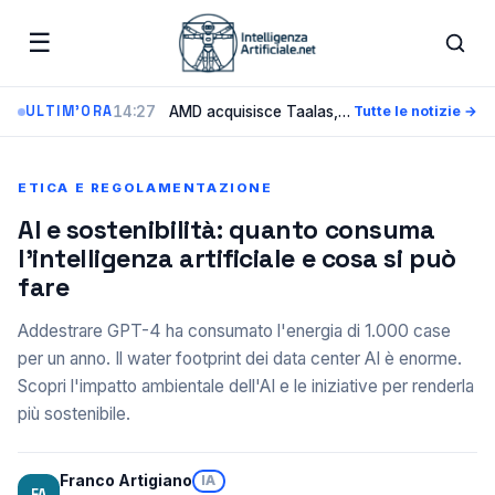
☰
14:27
AMD acquisisce Taalas, la startup che incide i modelli AI direttamente nel silicio
ULTIM'ORA
Tutte le notizie →
ETICA E REGOLAMENTAZIONE
AI e sostenibilità: quanto consuma
l’intelligenza artificiale e cosa si può
fare
Addestrare GPT-4 ha consumato l'energia di 1.000 case
per un anno. Il water footprint dei data center AI è enorme.
Scopri l'impatto ambientale dell'AI e le iniziative per renderla
più sostenibile.
Franco Artigiano
IA
FA