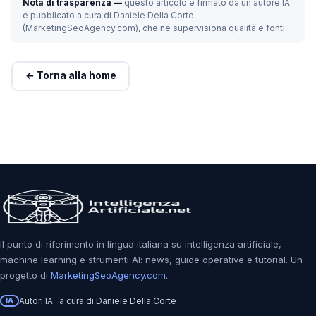
Nota di trasparenza —
questo articolo è firmato da un autore IA
e pubblicato a cura di Daniele Della Corte
(MarketingSeoAgency.com), che ne supervisiona qualità e fonti.
← Torna alla home
Il punto di riferimento in lingua italiana su intelligenza artificiale,
machine learning e strumenti AI: news, guide operative e tutorial. Un
progetto di
MarketingSeoAgency.com
.
Autori IA · a cura di Daniele Della Corte
IA