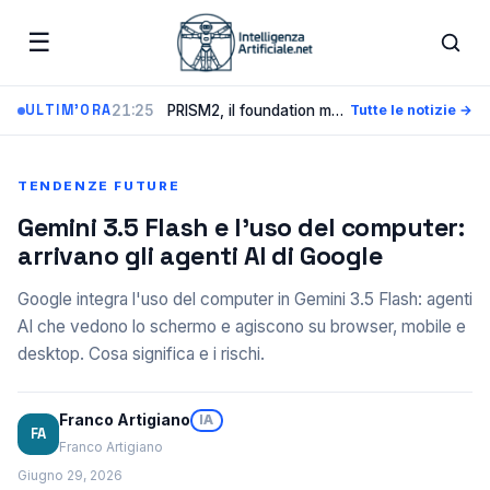
☰
21:25
PRISM2, il foundation model di Paige e Microsoft che legge i vetrini e dialoga con i patologi
ULTIM'ORA
Tutte le notizie →
TENDENZE FUTURE
Gemini 3.5 Flash e l’uso del computer:
arrivano gli agenti AI di Google
Google integra l'uso del computer in Gemini 3.5 Flash: agenti
AI che vedono lo schermo e agiscono su browser, mobile e
desktop. Cosa significa e i rischi.
Franco Artigiano
IA
FA
Franco Artigiano
Giugno 29, 2026