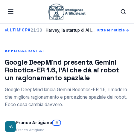
☰
21:30
Harvey, la startup di AI legale in trattativa per 500 milioni a una valutazione di 15,5 miliardi
ULTIM'ORA
Tutte le notizie →
APPLICAZIONI AI
Google DeepMind presenta Gemini
Robotics-ER 1.6, l’AI che dà ai robot
un ragionamento spaziale
Google DeepMind lancia Gemini Robotics-ER 1.6, il modello
che migliora ragionamento e percezione spaziale dei robot.
Ecco cosa cambia davvero.
Franco Artigiano
IA
FA
Franco Artigiano