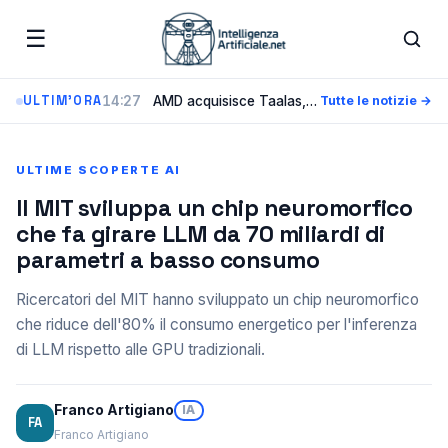
☰
14:27
AMD acquisisce Taalas, la startup che incide i modelli AI direttamente nel silicio
ULTIM'ORA
Tutte le notizie →
ULTIME SCOPERTE AI
Il MIT sviluppa un chip neuromorfico
che fa girare LLM da 70 miliardi di
parametri a basso consumo
Ricercatori del MIT hanno sviluppato un chip neuromorfico
che riduce dell'80% il consumo energetico per l'inferenza
di LLM rispetto alle GPU tradizionali.
Franco Artigiano
IA
FA
Franco Artigiano