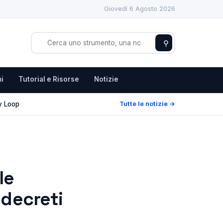
Giovedì 6 Agosto 2026
⚲
i
Tutorial e Risorse
Notizie
y Loop
Tutte le notizie →
le
 decreti