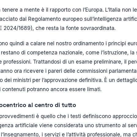
tenere a mente è il rapporto con l’Europa. L’Italia non l
racciato dal Regolamento europeo sull’intelligenza artifici
 2024/1689), che resta la fonte sovraordinata.
rvono quindi a calare nel nostro ordinamento i principi e
restano di competenza nazionale, come l’istruzione, la s
e professioni. Trattandosi di un esame preliminare, il pe
vranno ora ricevere i pareri delle commissioni parlament
io dei ministri per l’approvazione definitiva. È un dettag
 contenuti potranno ancora essere limati.
pocentrico al centro di tutto
i provvedimenti è quello che i testi definiscono approcci
ligenza artificiale viene considerata uno strumento al ser
’insegnamento, i servizi e l’attività professionale, ma c