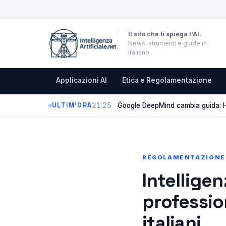
Il sito che ti spiega l'AI.
News, strumenti e guide in
italiano.
Applicazioni AI
Etica e Regolamentazione
21:25
Google DeepMind cambia guida: Ha
ULTIM'ORA
REGOLAMENTAZIONE 
Intelligen
professio
italiani