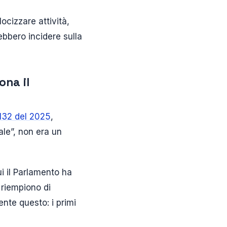
ocizzare attività,
ebbero incidere sulla
ona il
132 del 2025
,
iale”, non era un
ui il Parlamento ha
e riempiono di
nte questo: i primi