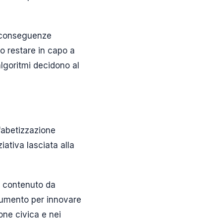
a conseguenze
no restare in capo a
algoritmi decidono al
lfabetizzazione
ziativa lasciata alla
me contenuto da
trumento per innovare
ione civica e nei