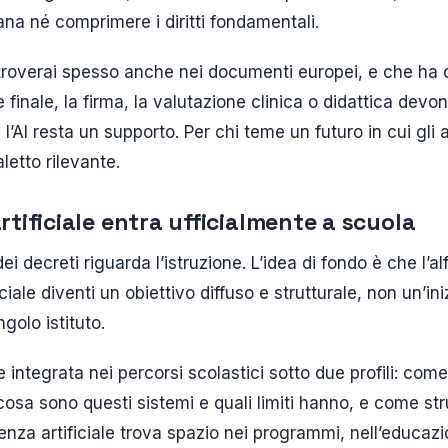
ana né comprimere i diritti fondamentali.
itroverai spesso anche nei documenti europei, e che h
e finale, la firma, la valutazione clinica o didattica devo
’AI resta un supporto. Per chi teme un futuro in cui gli 
letto rilevante.
artificiale entra ufficialmente a scuola
dei decreti riguarda l’istruzione. L’idea di fondo è che l’a
ficiale diventi un obiettivo diffuso e strutturale, non un’ini
golo istituto.
ne integrata nei percorsi scolastici sotto due profili: co
 cosa sono questi sistemi e quali limiti hanno, e come s
ligenza artificiale trova spazio nei programmi, nell’educaz