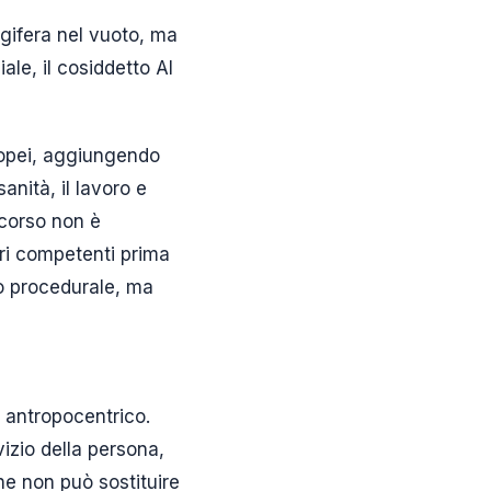
egifera nel vuoto, ma
ale, il cosiddetto AI
uropei, aggiungendo
anità, il lavoro e
rcorso non è
ari competenti prima
lio procedurale, ma
o antropocentrico.
vizio della persona,
he non può sostituire