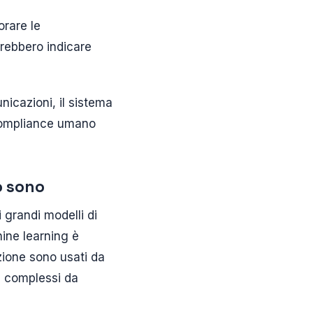
orare le
trebbero indicare
icazioni, il sistema
i compliance umano
o sono
i grandi modelli di
hine learning è
azione sono usati da
ici complessi da