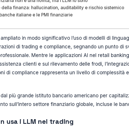
nanziaria non è una novità, ma i LLM lo sono
 della finanza: hallucination, auditability e rischio sistemico
 banche italiane e le PMI finanziarie
pliato in modo significativo l’uso di modelli di linguag
razioni di trading e compliance, segnando un punto di sv
 professionale. Mentre le applicazioni AI nel retail banki
ssistenza clienti e sul rilevamento delle frodi, l’integraz
oni di compliance rappresenta un livello di complessità e
a dal più grande istituto bancario americano per capitali
nto sull’intero settore finanziario globale, incluse le ban
 usa i LLM nel trading