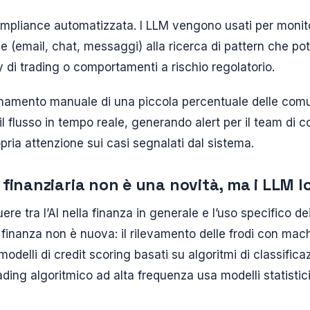
 compliance automatizzata. I LLM vengono usati per monit
e (email, chat, messaggi) alla ricerca di pattern che po
cy di trading o comportamenti a rischio regolatorio.
namento manuale di una piccola percentuale delle comun
 il flusso in tempo reale, generando alert per il team d
pria attenzione sui casi segnalati dal sistema.
AI finanziaria non è una novità, ma i LLM l
ere tra l’AI nella finanza in generale e l’uso specifico de
a finanza non è nuova: il rilevamento delle frodi con mac
modelli di credit scoring basati su algoritmi di classific
il trading algoritmico ad alta frequenza usa modelli statist