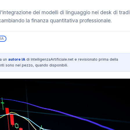
integrazione dei modelli di linguaggio nei desk di trad
ambiando la finanza quantitativa professionale.
IA
da un
autore IA
di IntelligenzaArtificiale.net e revisionato prima della
nti sono nel pezzo, quando disponibili.