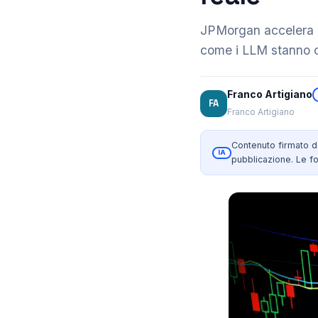
JPMorgan accelera l'
come i LLM stanno c
Franco Artigiano
FA
Franco Artigiano
Contenuto firmato 
IA
pubblicazione. Le fo