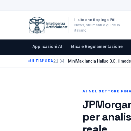
Il sito che ti spiega l'AI.
News, strumenti e guide in
italiano.
Applicazioni AI
Etica e Regolamentazione
21:34
MiniMax lancia Hailuo 3.0, il mode
ULTIM'ORA
AI NEL SETTORE FIN
JPMorgan 
per anali
reale