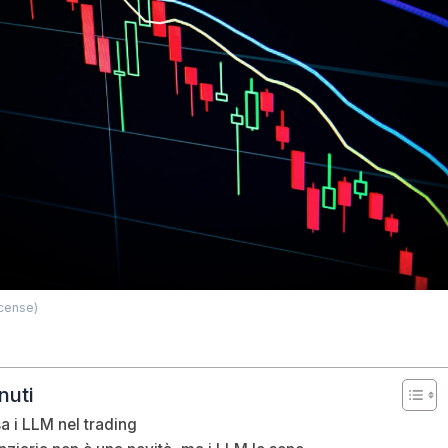
icense)
nuti
 i LLM nel trading