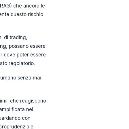
(RAG) che ancora le
ente questo rischio
i di trading,
ding, possano essere
er deve poter essere
sto regolatorio.
re umano senza mai
 simili che reagiscono
 amplificata nei
 guardando con
acroprudenziale.