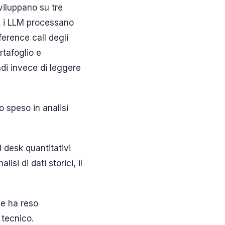
viluppano su tre
rt: i LLM processano
erence call degli
rtafoglio e
di invece di leggere
o speso in analisi
I desk quantitativi
isi di dati storici, il
 e ha reso
 tecnico.