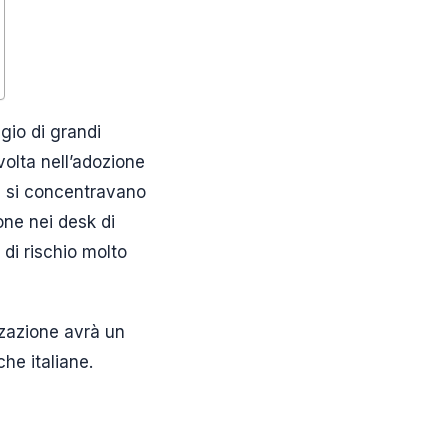
gio di grandi
olta nell’adozione
ng si concentravano
ione nei desk di
 di rischio molto
zzazione avrà un
che italiane.