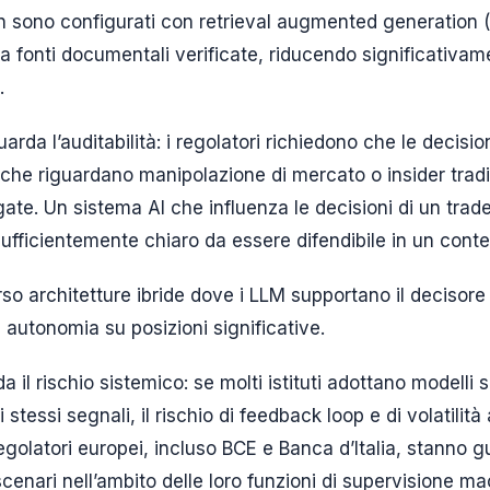
n sono configurati con retrieval augmented generation 
 a fonti documentali verificate, riducendo significativam
.
rda l’auditabilità: i regolatori richiedono che le decision
 che riguardano manipolazione di mercato o insider tra
te. Un sistema AI che influenza le decisioni di un trad
ufficientemente chiaro da essere difendibile in un conte
so architetture ibride dove i LLM supportano il deciso
 autonomia su posizioni significative.
da il rischio sistemico: se molti istituti adottano modelli
stessi segnali, il rischio di feedback loop e di volatilità
egolatori europei, incluso BCE e Banca d’Italia, stanno
cenari nell’ambito delle loro funzioni di supervisione m