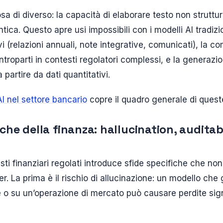
sa di diverso: la capacità di elaborare testo non struttu
a. Questo apre usi impossibili con i modelli AI tradizio
i (relazioni annuali, note integrative, comunicati), la c
troparti in contesti regolatori complessi, e la generazio
 partire da dati quantitativi.
AI nel settore bancario
copre il quadro generale di queste
iche della finanza: hallucination, auditabi
sti finanziari regolati introduce sfide specifiche che non 
r. La prima è il rischio di allucinazione: un modello che
e o su un’operazione di mercato può causare perdite signi