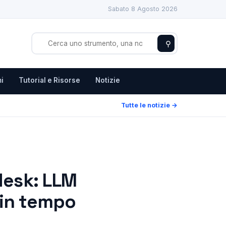
Sabato 8 Agosto 2026
⚲
i
Tutorial e Risorse
Notizie
Tutte le notizie →
desk: LLM
 in tempo