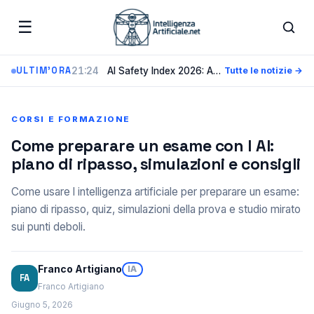
☰
21:24
AI Safety Index 2026: Anthropic guida la classifica sulla sicurezza, nessun laboratorio supera la C+
ULTIM'ORA
Tutte le notizie →
CORSI E FORMAZIONE
Come preparare un esame con l AI:
piano di ripasso, simulazioni e consigli
Come usare l intelligenza artificiale per preparare un esame:
piano di ripasso, quiz, simulazioni della prova e studio mirato
sui punti deboli.
Franco Artigiano
IA
FA
Franco Artigiano
Giugno 5, 2026