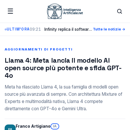
☰
09:21
Infinity replica il software di CUDA in 10 ore con agenti AI e insidia il fossato di Nvidia
ULTIM'ORA
Tutte le notizie →
AGGIORNAMENTI DI PROGETTI
Llama 4: Meta lancia il modello AI
open source più potente e sfida GPT-
4o
Meta ha rilasciato Llama 4, la sua famiglia di modelli open
source più avanzata di sempre. Con architettura Mixture of
Experts e multimodalità nativa, Llama 4 compete
direttamente con GPT-4o e Gemini Ultra.
Franco Artigiano
IA
FA