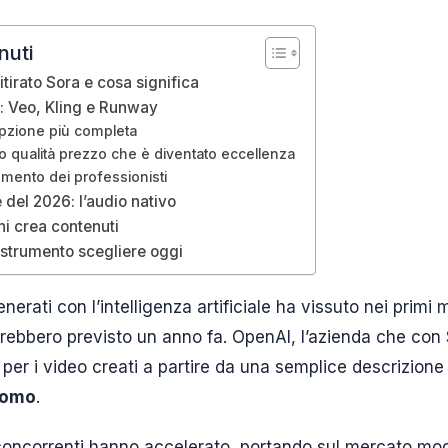
nuti
tirato Sora e cosa significa
i: Veo, Kling e Runway
opzione più completa
rto qualità prezzo che è diventato eccellenza
umento dei professionisti
 del 2026: l’audio nativo
i crea contenuti
 strumento scegliere oggi
nerati con l’intelligenza artificiale ha vissuto nei primi
rebbero previsto un anno fa. OpenAI, l’azienda che co
per i video creati a partire da una semplice descrizione te
nomo
.
concorrenti hanno accelerato, portando sul mercato mod