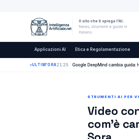
Il sito che ti spiega l'AI.
News, strumenti e guide in
italiano.
Applicazioni AI
Etica e Regolamentazione
21:25
Google DeepMind cambia guida: Ha
ULTIM'ORA
STRUMENTI AI PER V
Video con 
com’è cam
Sora