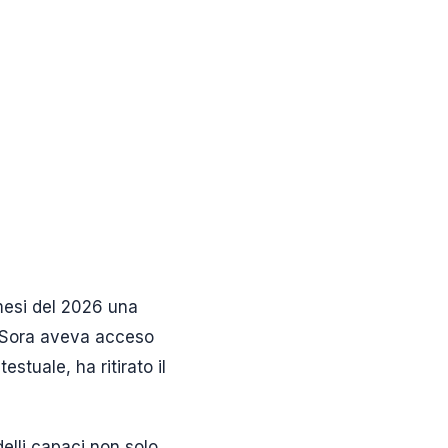
 mesi del 2026 una
n Sora aveva acceso
stuale, ha ritirato il
elli capaci non solo