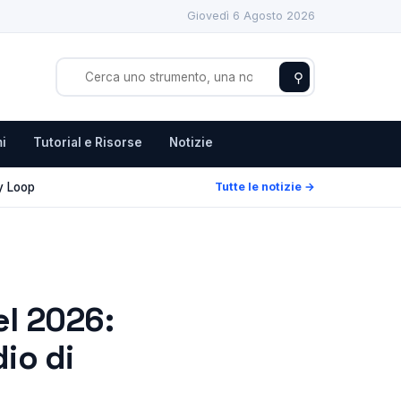
Giovedì 6 Agosto 2026
⚲
i
Tutorial e Risorse
Notizie
y Loop
Tutte le notizie →
el 2026:
io di