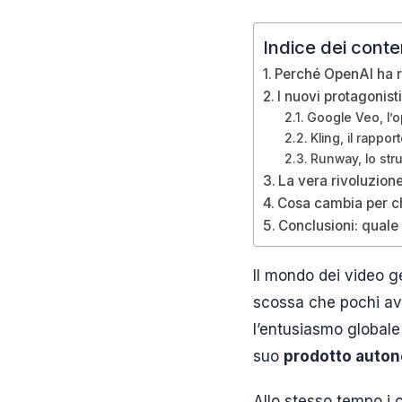
Indice dei conte
Perché OpenAI ha ri
I nuovi protagonist
Google Veo, l’
Kling, il rappo
Runway, lo str
La vera rivoluzione
Cosa cambia per ch
Conclusioni: quale
Il mondo dei video ge
scossa che pochi av
l’entusiasmo globale 
suo
prodotto auto
Allo stesso tempo i 