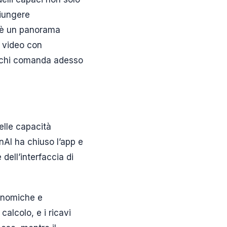
giungere
o è un panorama
e video con
ire chi comanda adesso
elle capacità
enAI ha chiuso l’app e
ell’interfaccia di
conomiche e
alcolo, e i ricavi