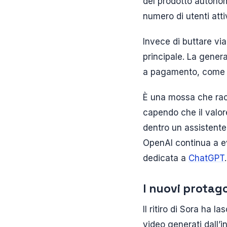
del prodotto autono
numero di utenti atti
Invece di buttare via
principale. La genera
a pagamento, come f
È una mossa che racco
capendo che il valor
dentro un assistente
OpenAI continua a ev
dedicata a
ChatGPT
.
I nuovi protago
Il ritiro di Sora ha 
video generati dall’i