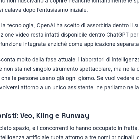
mo non riuscivano a coprire neanche lontanamente le sp
vi calava dopo l’entusiasmo iniziale.
 la tecnologia, OpenAI ha scelto di assorbirla dentro il 
zione video resta infatti disponibile dentro ChatGPT per 
unzione integrata anziché come applicazione separata
nta molto della fase attuale: i laboratori di intelligenza
e non sta nel singolo strumento spettacolare, ma nella ca
 che le persone usano già ogni giorno. Se vuoi vedere 
olversi attorno a un unico assistente, ne parliamo nell
nisti: Veo, Kling e Runway
lasciato spazio, e i concorrenti lo hanno occupato in fretta
ntelligenza artificiale ruota attorno a tre nomi principali