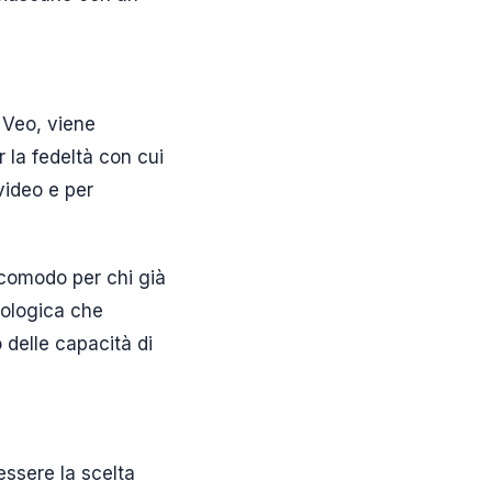
a Veo, viene
r la fedeltà con cui
 video e per
 comodo per chi già
nologica che
 delle capacità di
essere la scelta