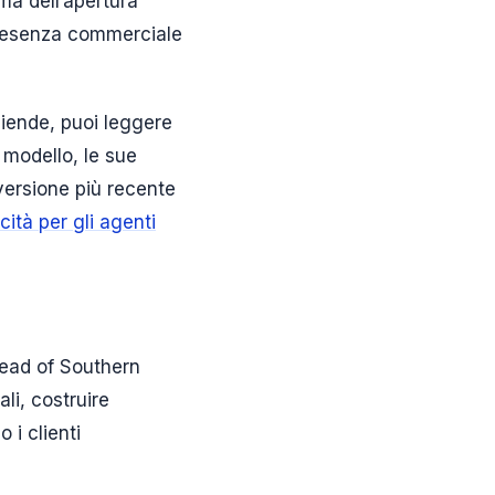
ma dell’apertura
 presenza commerciale
iende, puoi leggere
 modello, le sue
a versione più recente
ità per gli agenti
Head of Southern
li, costruire
 i clienti