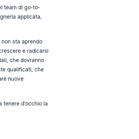
nei team di go-to-
egneria applicata,
ic non sta aprendo
crescere e radicarsi
iali, che dovranno
te qualificati, che
pare nuove
a tenere d’occhio la