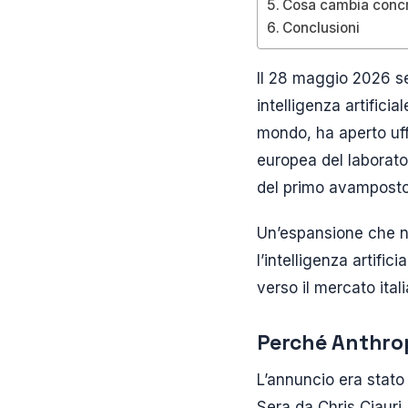
Cosa cambia concre
Conclusioni
Il 28 maggio 2026 seg
intelligenza artifici
mondo, ha aperto uffi
europea del laborato
del primo avamposto
Un’espansione che n
l’intelligenza artifi
verso il mercato ital
Perché Anthrop
L’annuncio era stato 
Sera da Chris Ciauri