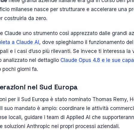
ude
nelle grandi aziende italiane era già in corso ben pri
ufficio milanese nasce per strutturare e accelerare una
r costruirla da zero.
e Claude uno strumento così apprezzato dalle grandi az
leta a Claude AI
, dove spieghiamo il funzionamento del
pali e i casi d’uso più rilevanti. Se invece ti interessa l
 analizzato nel dettaglio
Claude Opus 4.8 e le sue capac
 pochi giorni fa.
perazioni nel Sud Europa
ioni per il Sud Europa è stato nominato Thomas Remy, 
 Il suo mandato è ampio: coordinare le attività commercia
ese locali, guidare i team di Applied AI che supporteranno
le soluzioni Anthropic nei propri processi aziendali.