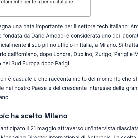
tamente per le aziende italiane
na una data importante per il settore tech italiano: Ant
ale fondata da Dario Amodei e considerata uno dei laborator
cialmente il suo primo ufficio in Italia, a Milano. Si trat
rio californiano, dopo Londra, Dublino, Zurigo, Parigi e 
 nel Sud Europa dopo Parigi.
on è casuale e che racconta molto del momento che st
ciale nel nostro Paese e del crescente interesse delle gran
iano.
ic ha scelto Milano
anticipato il 21 maggio attraverso un’intervista rilasciata
, Managing Director International di Anthropic. La scelt