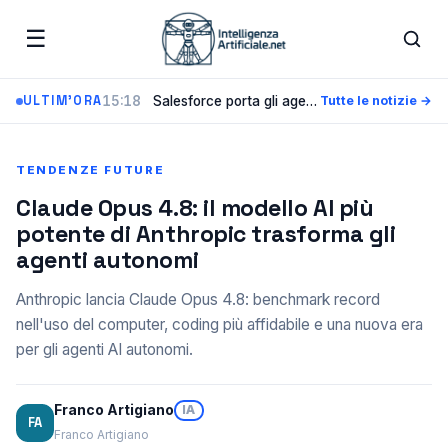
☰
15:18
Salesforce porta gli agenti AI nella difesa USA: Agentforce 360 ottiene l’autorizzazione IL5
ULTIM'ORA
Tutte le notizie →
TENDENZE FUTURE
Claude Opus 4.8: il modello AI più
potente di Anthropic trasforma gli
agenti autonomi
Anthropic lancia Claude Opus 4.8: benchmark record
nell'uso del computer, coding più affidabile e una nuova era
per gli agenti AI autonomi.
Franco Artigiano
IA
FA
Franco Artigiano