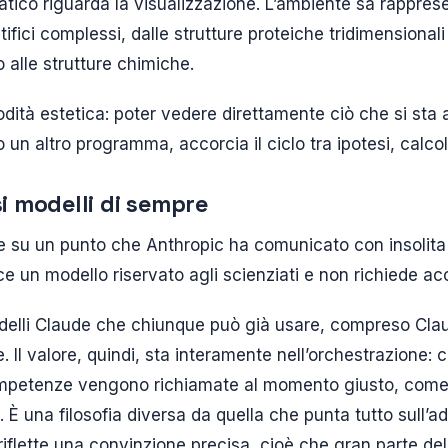
atico riguarda la visualizzazione. L’ambiente sa rappre
tifici complessi, dalle strutture proteiche tridimensionali
alle strutture chimiche.
ità estetica: poter vedere direttamente ciò che si sta
o un altro programma, accorcia il ciclo tra ipotesi, calco
si modelli di sempre
re su un punto che Anthropic ha comunicato con insolita
e un modello riservato agli scienziati e non richiede acc
modelli Claude che chiunque può già usare, compreso Cl
e. Il valore, quindi, sta interamente nell’orchestrazione:
ompetenze vengono richiamate al momento giusto, come i
i. È una filosofia diversa da quella che punta tutto sull’
 riflette una convinzione precisa, cioè che gran parte d