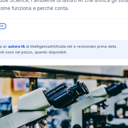
ude Science, l'ambiente di lavoro AI che unifica gli stru
 come funziona e perché conta.
IA
da un
autore IA
di IntelligenzaArtificiale.net e revisionato prima della
nti sono nel pezzo, quando disponibili.