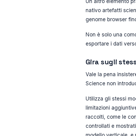
Un altro elemento pr
nativo artefatti scien
genome browser fino 
Non è solo una comod
esportare i dati vers
Gira sugli stes
Vale la pena insiste
Science non introduc
Utilizza gli stessi 
limitazioni aggiuntiv
raccolti, come le c
controllati e mostrat
modello verticale, e