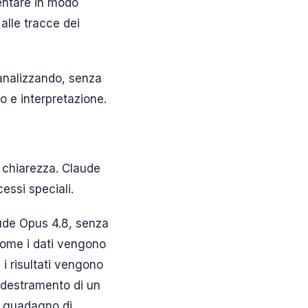
sentare in modo
 alle tracce dei
 analizzando, senza
lo e interpretazione.
 chiarezza. Claude
essi speciali.
aude Opus 4.8, senza
 come i dati vengono
 risultati vengono
addestramento di un
el guadagno di