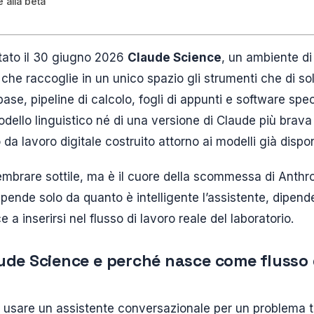
 alla beta
tato il 30 giugno 2026
Claude Science
, un ambiente di
a che raccoglie in un unico spazio gli strumenti che di so
base, pipeline di calcolo, fogli di appunti e software speci
dello linguistico né di una versione di Claude più brava 
da lavoro digitale costruito attorno ai modelli già disponi
mbrare sottile, ma è il cuore della scommessa di Anthrop
ipende solo da quanto è intelligente l’assistente, dipen
e a inserirsi nel flusso di lavoro reale del laboratorio.
ude Science e perché nasce come flusso 
 usare un assistente conversazionale per un problema t