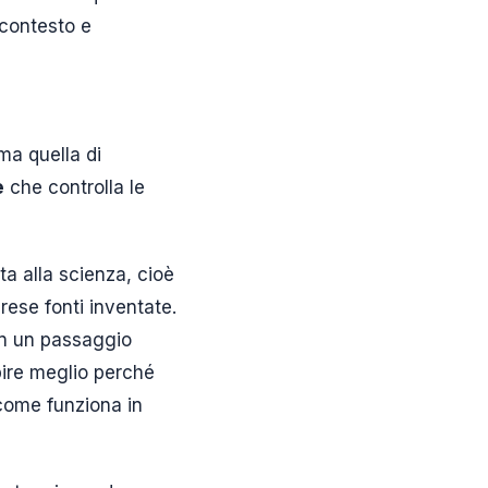
 contesto e
ma quella di
e
che controlla le
ata alla scienza, cioè
rese fonti inventate.
 in un passaggio
pire meglio perché
 come funziona in