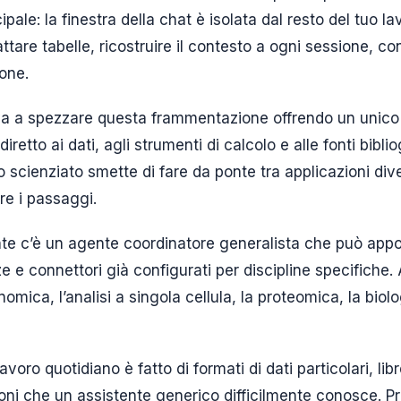
cipale: la finestra della chat è isolata dal resto del tuo l
mattare tabelle, ricostruire il contesto a ogni sessione, c
one.
a a spezzare questa frammentazione offrendo un unico 
retto ai dati, agli strumenti di calcolo e alle fonti bibli
lo scienziato smette di fare da ponte tra applicazioni div
re i passaggi.
nte c’è un agente coordinatore generalista che può appog
e connettori già configurati per discipline specifiche. 
omica, l’analisi a singola cellula, la proteomica, la biolo
lavoro quotidiano è fatto di formati di dati particolari, lib
ni che un assistente generico difficilmente conosce. P