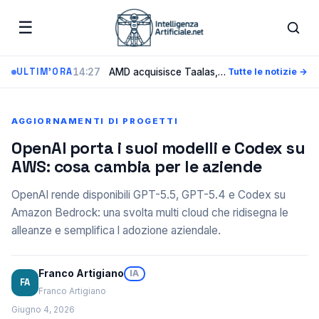
☰
14:27
AMD acquisisce Taalas, la startup che incide i modelli AI direttamente nel silicio
ULTIM'ORA
Tutte le notizie →
AGGIORNAMENTI DI PROGETTI
OpenAI porta i suoi modelli e Codex su
AWS: cosa cambia per le aziende
OpenAI rende disponibili GPT-5.5, GPT-5.4 e Codex su
Amazon Bedrock: una svolta multi cloud che ridisegna le
alleanze e semplifica l adozione aziendale.
Franco Artigiano
IA
FA
Franco Artigiano
Giugno 4, 2026